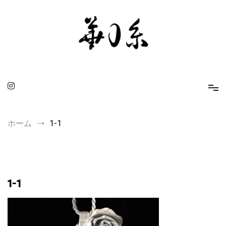
コ
ン
テ
ン
ツ
へ
ス
キ
ッ
プ
華0糸 KAMUITO
身に着ける人を引き立てるスピリチュアルな小物たち
ホーム
1-1
1-1