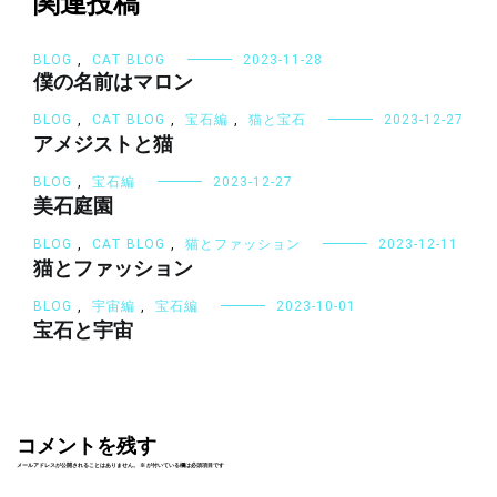
シ
関連投稿
ョ
ン
BLOG
,
CAT BLOG
2023-11-28
僕の名前はマロン
BLOG
,
CAT BLOG
,
宝石編
,
猫と宝石
2023-12-27
アメジストと猫
BLOG
,
宝石編
2023-12-27
美石庭園
BLOG
,
CAT BLOG
,
猫とファッション
2023-12-11
猫とファッション
BLOG
,
宇宙編
,
宝石編
2023-10-01
宝石と宇宙
コメントを残す
メールアドレスが公開されることはありません。
※
が付いている欄は必須項目です