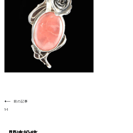
投
稿
前の記事
ナ
1-1
ビ
ゲ
ー