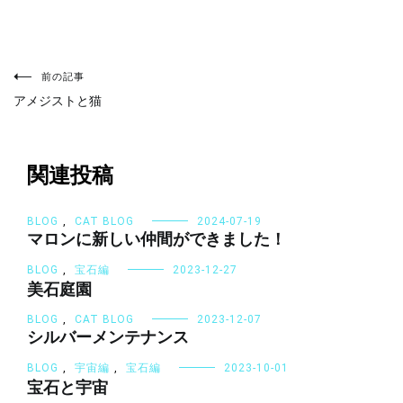
投
稿
前の記事
ナ
アメジストと猫
ビ
ゲ
ー
シ
関連投稿
ョ
ン
BLOG
,
CAT BLOG
2024-07-19
マロンに新しい仲間ができました！
BLOG
,
宝石編
2023-12-27
美石庭園
BLOG
,
CAT BLOG
2023-12-07
シルバーメンテナンス
BLOG
,
宇宙編
,
宝石編
2023-10-01
宝石と宇宙