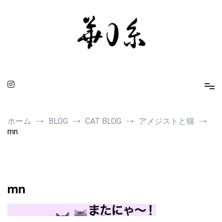
コ
ン
テ
ン
ツ
へ
ス
キ
ッ
プ
華0糸 KAMUITO
身に着ける人を引き立てるスピリチュアルな小物たち
ホーム
BLOG
CAT BLOG
アメジストと猫
mn
mn