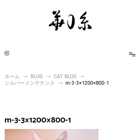
コ
ン
テ
ン
ツ
へ
ス
キ
ッ
プ
華0糸 KAMUITO
身に着ける人を引き立てるスピリチュアルな小物たち
ホーム
BLOG
CAT BLOG
シルバーメンテナンス
m-3-3×1200×800-1
m-3-3×1200×800-1