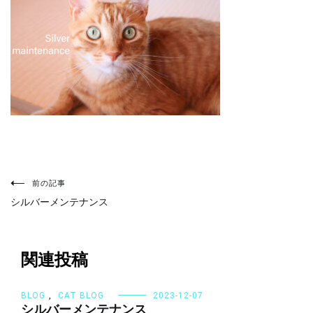
投
稿
前の記事
ナ
シルバーメンテナンス
ビ
ゲ
ー
シ
関連投稿
ョ
ン
BLOG
,
CAT BLOG
2023-12-07
シルバーメンテナンス