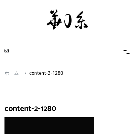
コ
ン
テ
ン
ツ
へ
ス
キ
ッ
プ
華0糸 KAMUITO
身に着ける人を引き立てるスピリチュアルな小物たち
ホーム
content-2-1280
content-2-1280