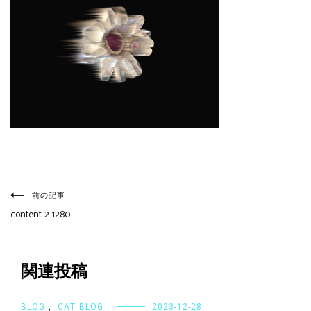
投
稿
前の記事
ナ
content-2-1280
ビ
ゲ
ー
シ
関連投稿
ョ
ン
BLOG
,
CAT BLOG
2023-12-28