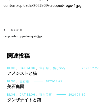
content/uploads/2023/09/cropped-rogo-1.jpg
投
稿
前の記事
ナ
cropped-cropped-rogo-1-3.jpg
ビ
ゲ
ー
シ
関連投稿
ョ
ン
BLOG
,
CAT BLOG
,
宝石編
,
猫と宝石
2023-12-27
アメジストと猫
BLOG
,
宝石編
2023-12-27
美石庭園
BLOG
,
CAT BLOG
,
猫と宝石
2024-01-10
タンザナイトと猫