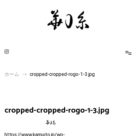
コ
ン
テ
ン
ツ
へ
ス
キ
ッ
プ
華0糸 KAMUITO
身に着ける人を引き立てるスピリチュアルな小物たち
ホーム
cropped-cropped-rogo-1-3.jpg
cropped-cropped-rogo-1-3.jpg
https://www.kamuito.jp/wp-