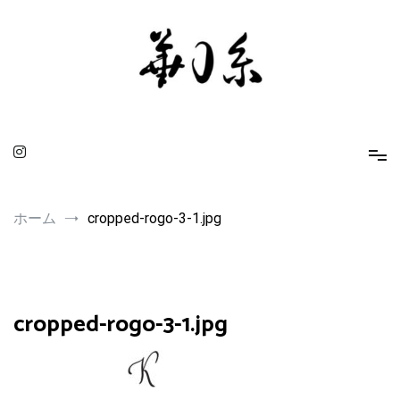
コ
ン
テ
ン
ツ
へ
ス
キ
ッ
プ
華0糸 KAMUITO
身に着ける人を引き立てるスピリチュアルな小物たち
ホーム
cropped-rogo-3-1.jpg
cropped-rogo-3-1.jpg