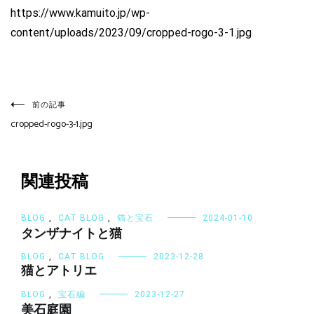
https://www.kamuito.jp/wp-
content/uploads/2023/09/cropped-rogo-3-1.jpg
投
稿
前の記事
ナ
cropped-rogo-3-1.jpg
ビ
ゲ
ー
シ
関連投稿
ョ
ン
BLOG
,
CAT BLOG
,
猫と宝石
2024-01-10
タンザナイトと猫
BLOG
,
CAT BLOG
2023-12-28
猫とアトリエ
BLOG
,
宝石編
2023-12-27
美石庭園