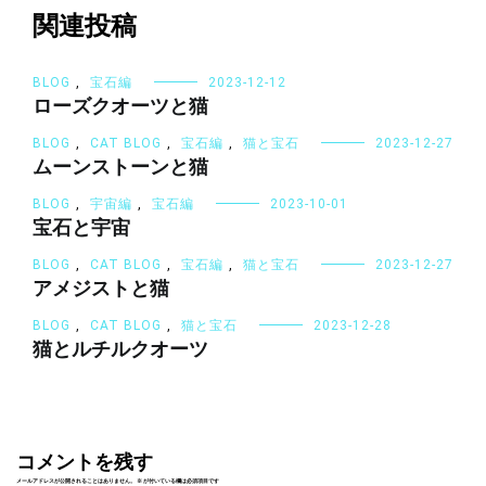
ー
シ
関連投稿
ョ
ン
BLOG
,
宝石編
2023-12-12
ローズクオーツと猫
BLOG
,
CAT BLOG
,
宝石編
,
猫と宝石
2023-12-27
ムーンストーンと猫
BLOG
,
宇宙編
,
宝石編
2023-10-01
宝石と宇宙
BLOG
,
CAT BLOG
,
宝石編
,
猫と宝石
2023-12-27
アメジストと猫
BLOG
,
CAT BLOG
,
猫と宝石
2023-12-28
猫とルチルクオーツ
コメントを残す
メールアドレスが公開されることはありません。
※
が付いている欄は必須項目です