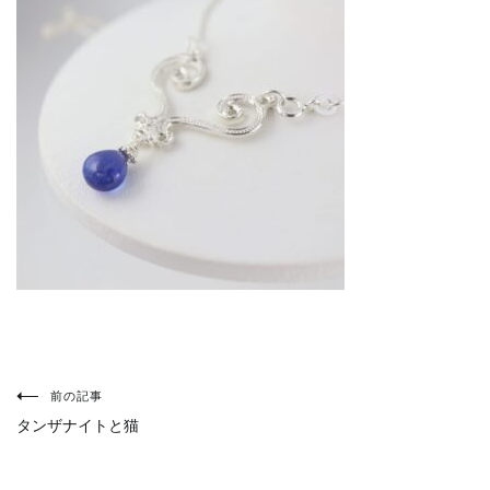
投
稿
前の記事
ナ
タンザナイトと猫
ビ
ゲ