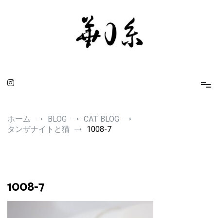
コ
ン
テ
ン
ツ
へ
ス
キ
ッ
プ
華0糸 KAMUITO
身に着ける人を引き立てるスピリチュアルな小物たち
ホーム
BLOG
CAT BLOG
タンザナイトと猫
1008-7
1008-7