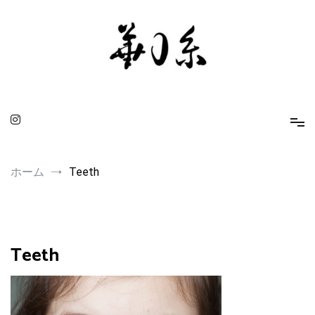
コ
ン
テ
ン
ツ
へ
ス
キ
ッ
プ
華0糸 KAMUITO
身に着ける人を引き立てるスピリチュアルな小物たち
ホーム
Teeth
Teeth