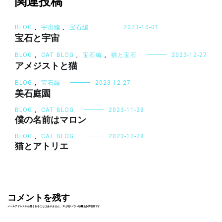
シ
関連投稿
ョ
ン
BLOG
,
宇宙編
,
宝石編
2023-10-01
宝石と宇宙
BLOG
,
CAT BLOG
,
宝石編
,
猫と宝石
2023-12-27
アメジストと猫
BLOG
,
宝石編
2023-12-27
美石庭園
BLOG
,
CAT BLOG
2023-11-28
僕の名前はマロン
BLOG
,
CAT BLOG
2023-12-28
猫とアトリエ
コメントを残す
メールアドレスが公開されることはありません。
※
が付いている欄は必須項目です