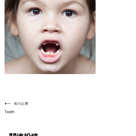
投
稿
前の記事
ナ
Teeth
ビ
ゲ
ー