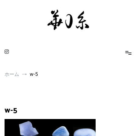
コ
ン
テ
ン
ツ
へ
ス
キ
ッ
プ
華0糸 KAMUITO
身に着ける人を引き立てるスピリチュアルな小物たち
ホーム
w-5
w-5