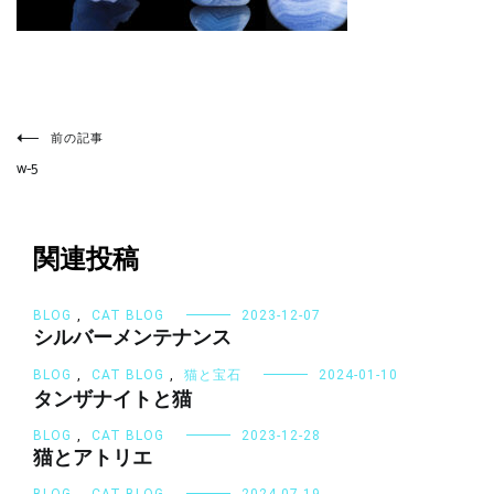
投
稿
前の記事
ナ
w-5
ビ
ゲ
ー
シ
関連投稿
ョ
ン
BLOG
,
CAT BLOG
2023-12-07
シルバーメンテナンス
BLOG
,
CAT BLOG
,
猫と宝石
2024-01-10
タンザナイトと猫
BLOG
,
CAT BLOG
2023-12-28
猫とアトリエ
BLOG
,
CAT BLOG
2024-07-19