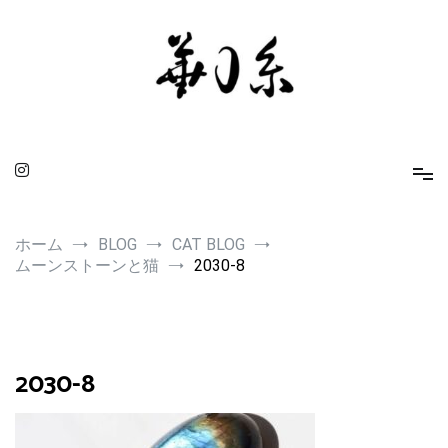
コ
ン
テ
ン
ツ
へ
ス
キ
ッ
プ
華0糸 KAMUITO
身に着ける人を引き立てるスピリチュアルな小物たち
ホーム
BLOG
CAT BLOG
ムーンストーンと猫
2030-8
2030-8