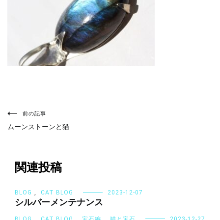
投
稿
前の記事
ナ
ムーンストーンと猫
ビ
ゲ
ー
シ
関連投稿
ョ
ン
BLOG
,
CAT BLOG
2023-12-07
シルバーメンテナンス
BLOG
,
CAT BLOG
,
宝石編
,
猫と宝石
2023-12-27