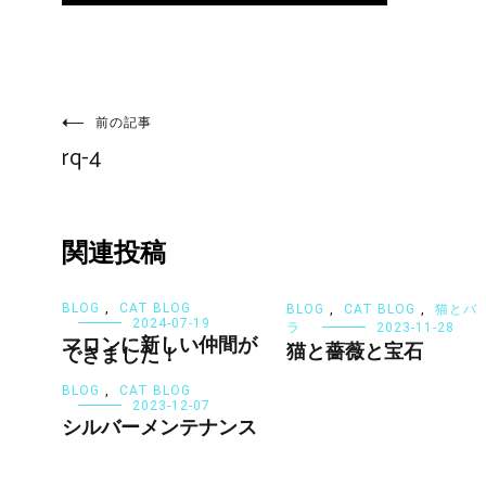
投
稿
前の記事
ナ
rq-4
ビ
ゲ
ー
シ
関連投稿
ョ
ン
BLOG
,
CAT BLOG
BLOG
,
CAT BLOG
,
猫とバ
2024-07-19
ラ
2023-11-28
マロンに新しい仲間が
猫と薔薇と宝石
できました！
BLOG
,
CAT BLOG
2023-12-07
シルバーメンテナンス