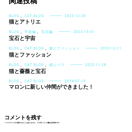
シ
関連投稿
ョ
ン
BLOG
,
CAT BLOG
2023-12-28
猫とアトリエ
BLOG
,
宇宙編
,
宝石編
2023-10-01
宝石と宇宙
BLOG
,
CAT BLOG
,
猫とファッション
2023-12-11
猫とファッション
BLOG
,
CAT BLOG
,
猫とバラ
2023-11-28
猫と薔薇と宝石
BLOG
,
CAT BLOG
2024-07-19
マロンに新しい仲間ができました！
コメントを残す
メールアドレスが公開されることはありません。
※
が付いている欄は必須項目です