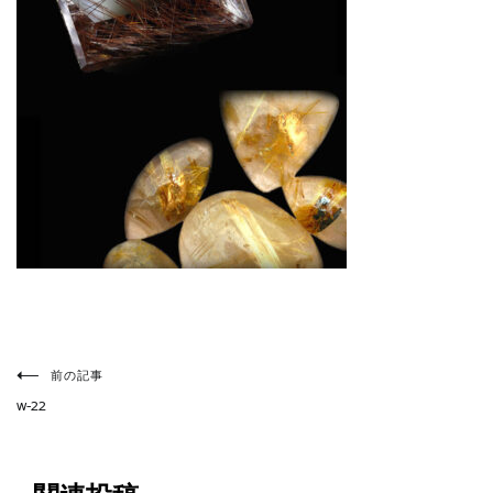
投
稿
前の記事
ナ
w-22
ビ
ゲ
ー