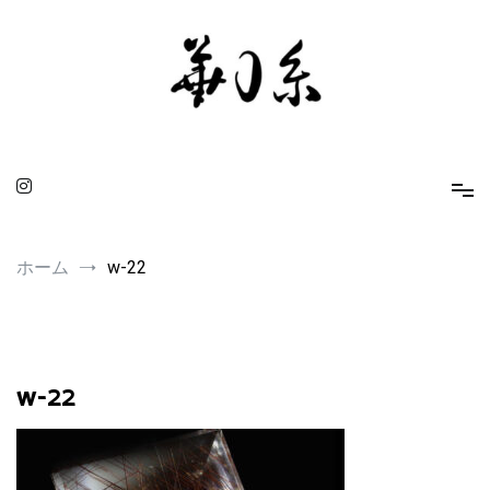
コ
ン
テ
ン
ツ
へ
ス
キ
ッ
プ
華0糸 KAMUITO
身に着ける人を引き立てるスピリチュアルな小物たち
ホーム
w-22
w-22